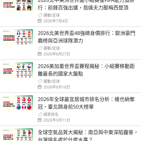
2026北中美洲世界盃小組賽後FIFA能力值排
行：前鋒百強出爐，翁達夫力壓梅西登頂
運動
/
足球
2026年7月4日
2026北美世界盃48強總身價排行：歐洲豪門
霸榜與亞洲球隊潛力
運動
/
足球
2026年6月27日
2026美加墨世界盃賽程揭秘：小組賽移動距
離最長的國家大盤點
運動
/
足球
2026年6月18日
2026年全球最宜居城市排名分析：維也納奪
冠，臺北躋身前50大榜單
國家排名
2026年3月11日
全球空氣品質大揭秘：南亞與中東深陷霾害，
台灣排名處於什麼水準？